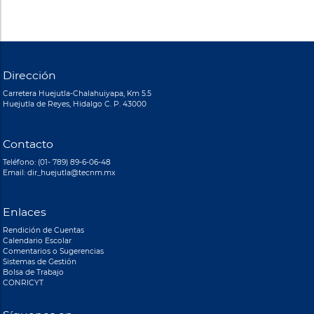
Dirección
Carretera Huejutla-Chalahuiyapa, Km 5.5
Huejutla de Reyes, Hidalgo C. P. 43000
Contacto
Teléfono: (01- 789) 89-6-06-48
Email: dir_huejutla@tecnm.mx
Enlaces
Rendición de Cuentas
Calendario Escolar
Comentarios o Sugerencias
Sistemas de Gestión
Bolsa de Trabajo
CONRICYT