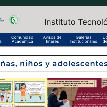
Instituto Tecnol
Comunidad
Avisos de
Galerías
D
a
Académica
Interes
Institucionales
de
iñas, niños y adolescente