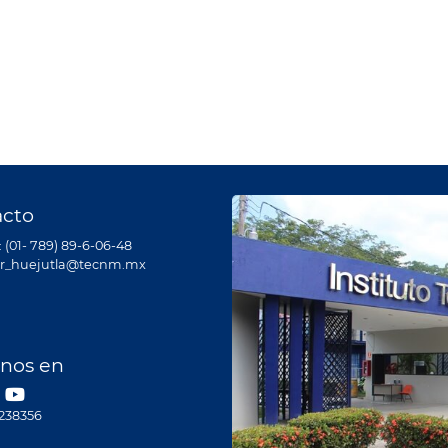
acto
: (01- 789) 89-6-06-48
dir_huejutla@tecnm.mx
nos en
5238356