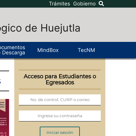
Trámites
Gobierno
ógico de Huejutla
ocumentos
MindBox
TecNM
 Descarga
s